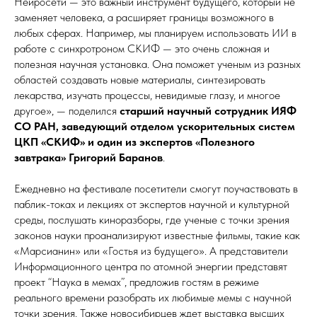
Нейросети — это важный инструмент будущего, который не
заменяет человека, а расширяет границы возможного в
любых сферах. Например, мы планируем использовать ИИ в
работе с синхротроном СКИФ — это очень сложная и
полезная научная установка. Она поможет ученым из разных
областей создавать новые материалы, синтезировать
лекарства, изучать процессы, невидимые глазу, и многое
другое», — поделился
старший научный сотрудник ИЯФ
СО РАН, заведующий отделом ускорительных систем
ЦКП «СКИФ» и один из экспертов «Полезного
завтрака» Григорий Баранов
.
Ежедневно на фестивале посетители смогут поучаствовать в
паблик-токах и лекциях от экспертов научной и культурной
среды, послушать киноразборы, где ученые с точки зрения
законов науки проанализируют известные фильмы, такие как
«Марсианин» или «Гостья из будущего». А представители
Информационного центра по атомной энергии представят
проект “Наука в мемах”, предложив гостям в режиме
реального времени разобрать их любимые мемы с научной
точки зрения. Также новосибирцев ждет выставка высших