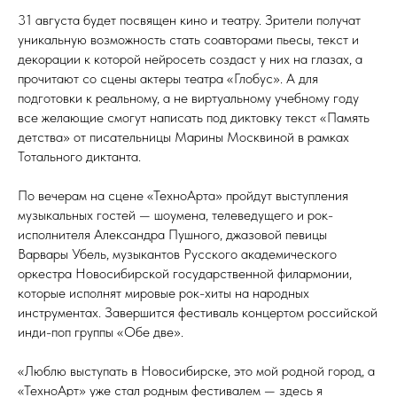
31 августа будет посвящен кино и театру. Зрители получат
уникальную возможность стать соавторами пьесы, текст и
декорации к которой нейросеть создаст у них на глазах, а
прочитают со сцены актеры театра «Глобус». А для
подготовки к реальному, а не виртуальному учебному году
все желающие смогут написать под диктовку текст «Память
детства» от писательницы Марины Москвиной в рамках
Тотального диктанта.
По вечерам на сцене «ТехноАрта» пройдут выступления
музыкальных гостей — шоумена, телеведущего и рок-
исполнителя Александра Пушного, джазовой певицы
Варвары Убель, музыкантов Русского академического
оркестра Новосибирской государственной филармонии,
которые исполнят мировые рок-хиты на народных
инструментах. Завершится фестиваль концертом российской
инди-поп группы «Обе две».
«Люблю выступать в Новосибирске, это мой родной город, а
«ТехноАрт» уже стал родным фестивалем — здесь я