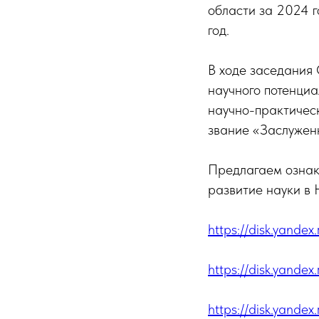
области за 2024 г
год.
В ходе заседания 
научного потенциа
научно-практическ
звание «Заслужен
Предлагаем ознако
развитие науки в 
https://disk.yande
https://disk.yand
https://disk.yande