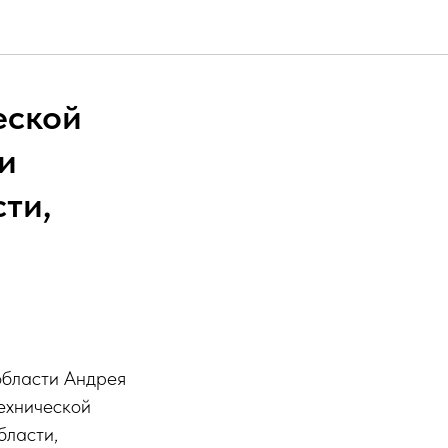
еской
и
ти,
и
области Андрея
ехнической
бласти,