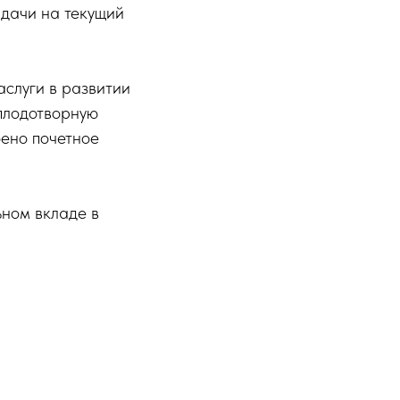
адачи на текущий
слуги в развитии
 плодотворную
оено почетное
ьном вкладе в