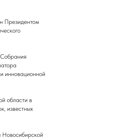
ён Президентом
ического
о Собрания
натора
 и инновационной
й области в
к, известных
ия Новосибирской