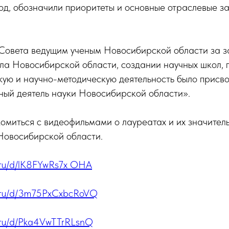
од, обозначили приоритеты и основные отраслевые з
Совета ведущим ученым Новосибирской области за за
ла Новосибирской области, создании научных школ,
ую и научно-методическую деятельность было присв
ный деятель науки Новосибирской области».
миться с видеофильмами о лауреатах и их значител
Новосибирской области.
x.ru/d/lK8FYwRs7x_OHA
ex.ru/d/3m75PxCxbcRoVQ
x.ru/d/Pka4VwTTrRLsnQ