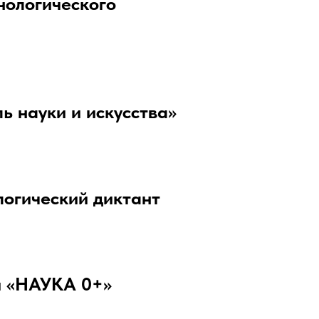
нологического
ь науки и искусства»
логический диктант
и «НАУКА 0+»