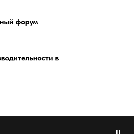
нный форум
зводительности в